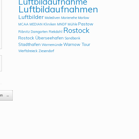
Luftbildaufnahme
Luftbildaufnahmen
Luftbilder
Malediven
Marienehe
Marlow
Pastow
MCAA
MEDIAN Kliniken
MNDF
Mühle
Rostock
Ribnitz Damgarten
Riekdahl
Rostock Überseehafen
Sandbank
Stadthafen
Warnow Tour
Warnemünde
Werftdreieck
Ziesendorf
sen
→