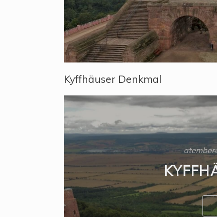
Kyffhäuser Denkmal
atember
KYFFH