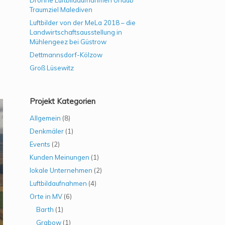
Drohne Luftbildaufnahmen Urlaub
Traumziel Malediven
Luftbilder von der MeLa 2018 – die
Landwirtschaftsausstellung in
Mühlengeez bei Güstrow
Dettmannsdorf-Kölzow
Groß Lüsewitz
Projekt Kategorien
Allgemein
(8)
Denkmäler
(1)
Events
(2)
Kunden Meinungen
(1)
lokale Unternehmen
(2)
Luftbildaufnahmen
(4)
Orte in MV
(6)
Barth
(1)
Grabow
(1)