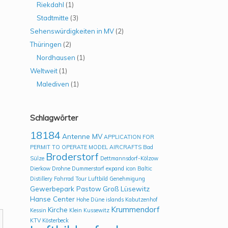
Riekdahl
(1)
Stadtmitte
(3)
Sehenswürdigkeiten in MV
(2)
Thüringen
(2)
Nordhausen
(1)
Weltweit
(1)
Malediven
(1)
Schlagwörter
18184
Antenne MV
APPLICATION FOR
PERMIT TO OPERATE MODEL AIRCRAFTS
Bad
Broderstorf
Sülze
Dettmannsdorf-Kölzow
Dierkow
Drohne
Dummerstorf
expand icon Baltic
Distillery
Fahrrad Tour Luftbild
Genehmigung
Gewerbepark Pastow
Groß Lüsewitz
Hanse Center
Hohe Düne
islands
Kabutzenhof
Krummendorf
Kirche
Kessin
Klein Kussewitz
KTV
Kösterbeck