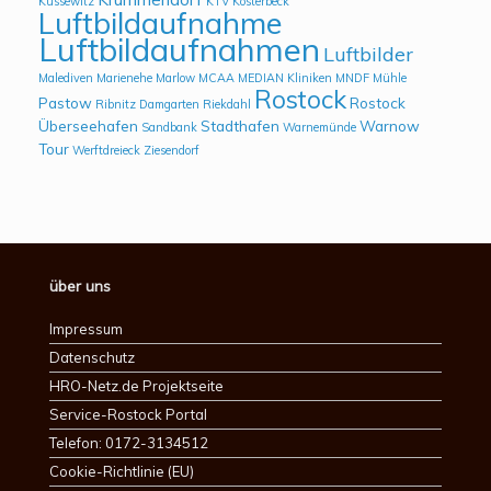
Kussewitz
KTV
Kösterbeck
Luftbildaufnahme
Luftbildaufnahmen
Luftbilder
Malediven
Marienehe
Marlow
MCAA
MEDIAN Kliniken
MNDF
Mühle
Rostock
Pastow
Rostock
Ribnitz Damgarten
Riekdahl
Überseehafen
Stadthafen
Warnow
Sandbank
Warnemünde
Tour
Werftdreieck
Ziesendorf
über uns
Impressum
Datenschutz
HRO-Netz.de Projektseite
Service-Rostock Portal
Telefon: 0172-3134512
Cookie-Richtlinie (EU)