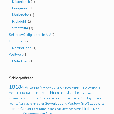
Kösterbeck
(1)
Langenort
(1)
Marienehe
(1)
Riekdahl
(1)
Stadtmitte
(3)
Sehenswürdigkeiten in MV
(2)
Thüringen
(2)
Nordhausen
(1)
Weltweit
(1)
Malediven
(1)
Schlagwörter
18184
Antenne MV
APPLICATION FOR PERMIT TO OPERATE
Broderstorf
MODEL AIRCRAFTS
Bad Sülze
Dettmannsdorf-
Kölzow
Dierkow
Drohne
Dummerstorf
expand icon Baltic Distillery
Fahrrad
Gewerbepark Pastow
Groß Lüsewitz
Tour Luftbild
Genehmigung
Hanse Center
Kirche
Hohe Düne
islands
Kabutzenhof
Kessin
Klein
Krummendorf