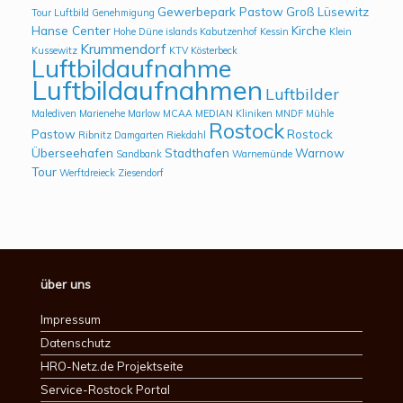
Gewerbepark Pastow
Groß Lüsewitz
Tour Luftbild
Genehmigung
Hanse Center
Kirche
Hohe Düne
islands
Kabutzenhof
Kessin
Klein
Krummendorf
Kussewitz
KTV
Kösterbeck
Luftbildaufnahme
Luftbildaufnahmen
Luftbilder
Malediven
Marienehe
Marlow
MCAA
MEDIAN Kliniken
MNDF
Mühle
Rostock
Pastow
Rostock
Ribnitz Damgarten
Riekdahl
Überseehafen
Stadthafen
Warnow
Sandbank
Warnemünde
Tour
Werftdreieck
Ziesendorf
über uns
Impressum
Datenschutz
HRO-Netz.de Projektseite
Service-Rostock Portal