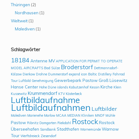
Thüringen
(2)
Nordhausen
(1)
Weltweit
(1)
Malediven
(1)
Schlagwörter
18184
Antenne MV
APPLICATION FOR PERMIT TO OPERATE
Broderstorf
MODEL AIRCRAFTS
Bad Sülze
Dettmannsdorf-
Kölzow
Dierkow
Drohne
Dummerstorf
expand icon Baltic Distillery
Fahrrad
Gewerbepark Pastow
Groß Lüsewitz
Tour Luftbild
Genehmigung
Hanse Center
Kirche
Hohe Düne
islands
Kabutzenhof
Kessin
Klein
Krummendorf
Kussewitz
KTV
Kösterbeck
Luftbildaufnahme
Luftbildaufnahmen
Luftbilder
Malediven
Marienehe
Marlow
MCAA
MEDIAN Kliniken
MNDF
Mühle
Rostock
Pastow
Rostock
Ribnitz Damgarten
Riekdahl
Überseehafen
Stadthafen
Warnow
Sandbank
Warnemünde
Tour
Werftdreieck
Ziesendorf