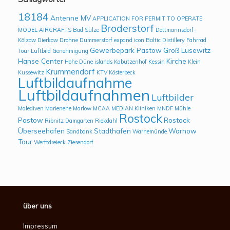
18184
Antenne MV
APPLICATION FOR PERMIT TO OPERATE
Broderstorf
MODEL AIRCRAFTS
Bad Sülze
Dettmannsdorf-
Kölzow
Dierkow
Drohne
Dummerstorf
expand icon Baltic Distillery
Fahrrad
Gewerbepark Pastow
Groß Lüsewitz
Tour Luftbild
Genehmigung
Hanse Center
Kirche
Hohe Düne
islands
Kabutzenhof
Kessin
Klein
Krummendorf
Kussewitz
KTV
Kösterbeck
Luftbildaufnahme
Luftbildaufnahmen
Luftbilder
Malediven
Marienehe
Marlow
MCAA
MEDIAN Kliniken
MNDF
Mühle
Rostock
Pastow
Rostock
Ribnitz Damgarten
Riekdahl
Überseehafen
Stadthafen
Warnow
Sandbank
Warnemünde
Tour
Werftdreieck
Ziesendorf
über uns
Impressum