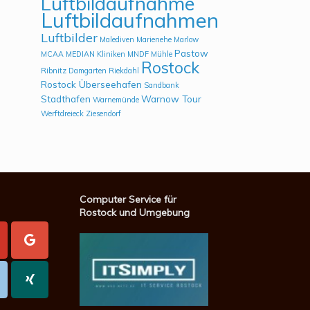
Luftbildaufnahme
Luftbildaufnahmen
Luftbilder
Malediven
Marienehe
Marlow
Pastow
MCAA
MEDIAN Kliniken
MNDF
Mühle
Rostock
Ribnitz Damgarten
Riekdahl
Rostock Überseehafen
Sandbank
Stadthafen
Warnow Tour
Warnemünde
Werftdreieck
Ziesendorf
Computer Service für
Rostock und Umgebung