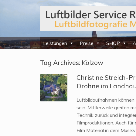
Leistungen
Preise
SHOP
A
Tag Archives:
Kölzow
Christine Streich-
Drohne im Landhau
Luftbildaufnahmen können f
sein. Mittlerweile greifen 
Technik zurück und integri
Filmproduktionen. Auch für
Film Material in dem Musik