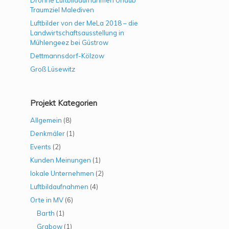
Drohne Luftbildaufnahmen Urlaub
Traumziel Malediven
Luftbilder von der MeLa 2018 – die
Landwirtschaftsausstellung in
Mühlengeez bei Güstrow
Dettmannsdorf-Kölzow
Groß Lüsewitz
Projekt Kategorien
Allgemein
(8)
Denkmäler
(1)
Events
(2)
Kunden Meinungen
(1)
lokale Unternehmen
(2)
Luftbildaufnahmen
(4)
Orte in MV
(6)
Barth
(1)
Grabow
(1)