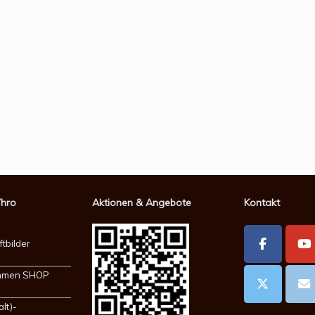
Vhro
Aktionen & Angebote
Kontakt
ftbilder
ahmen SHOP
alt)-