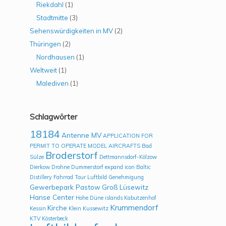
Riekdahl
(1)
Stadtmitte
(3)
Sehenswürdigkeiten in MV
(2)
Thüringen
(2)
Nordhausen
(1)
Weltweit
(1)
Malediven
(1)
Schlagwörter
18184
Antenne MV
APPLICATION FOR
PERMIT TO OPERATE MODEL AIRCRAFTS
Bad
Broderstorf
Sülze
Dettmannsdorf-Kölzow
Dierkow
Drohne
Dummerstorf
expand icon Baltic
Distillery
Fahrrad Tour Luftbild
Genehmigung
Gewerbepark Pastow
Groß Lüsewitz
Hanse Center
Hohe Düne
islands
Kabutzenhof
Krummendorf
Kirche
Kessin
Klein Kussewitz
KTV
Kösterbeck