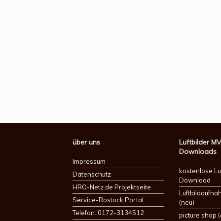
über uns
Luftbilder M
Downloads
Impressum
kostenlose Lu
Datenschutz
Download
HRO-Netz.de Projektseite
Luftbildaufn
Service-Rostock Portal
(neu)
Telefon: 0172-3134512
picture shop (