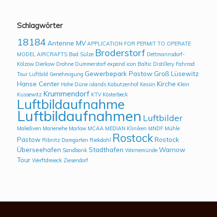
Schlagwörter
18184
Antenne MV
APPLICATION FOR PERMIT TO OPERATE
Broderstorf
MODEL AIRCRAFTS
Bad Sülze
Dettmannsdorf-
Kölzow
Dierkow
Drohne
Dummerstorf
expand icon Baltic Distillery
Fahrrad
Gewerbepark Pastow
Groß Lüsewitz
Tour Luftbild
Genehmigung
Hanse Center
Kirche
Hohe Düne
islands
Kabutzenhof
Kessin
Klein
Krummendorf
Kussewitz
KTV
Kösterbeck
Luftbildaufnahme
Luftbildaufnahmen
Luftbilder
Malediven
Marienehe
Marlow
MCAA
MEDIAN Kliniken
MNDF
Mühle
Rostock
Pastow
Rostock
Ribnitz Damgarten
Riekdahl
Überseehafen
Stadthafen
Warnow
Sandbank
Warnemünde
Tour
Werftdreieck
Ziesendorf