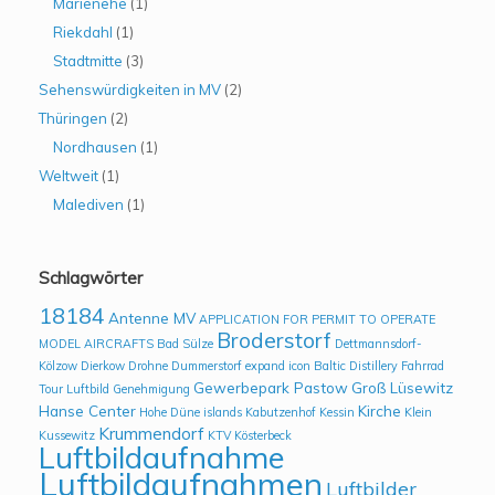
Marienehe
(1)
Riekdahl
(1)
Stadtmitte
(3)
Sehenswürdigkeiten in MV
(2)
Thüringen
(2)
Nordhausen
(1)
Weltweit
(1)
Malediven
(1)
Schlagwörter
18184
Antenne MV
APPLICATION FOR PERMIT TO OPERATE
Broderstorf
MODEL AIRCRAFTS
Bad Sülze
Dettmannsdorf-
Kölzow
Dierkow
Drohne
Dummerstorf
expand icon Baltic Distillery
Fahrrad
Gewerbepark Pastow
Groß Lüsewitz
Tour Luftbild
Genehmigung
Hanse Center
Kirche
Hohe Düne
islands
Kabutzenhof
Kessin
Klein
Krummendorf
Kussewitz
KTV
Kösterbeck
Luftbildaufnahme
Luftbildaufnahmen
Luftbilder