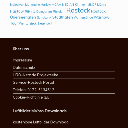
Malediven
Marienehe
Marlow
MCAA
MEDIAN Kliniken
MNDF
Mühle
Rostock
Pastow
Rostock
Ribnitz Damgarten
Riekdahl
Überseehafen
Stadthafen
Warnow
Sandbank
Warnemünde
Tour
Werftdreieck
Ziesendorf
über uns
Impressum
Datenschutz
HRO-Netz.de Projektseite
Service-Rostock Portal
Telefon: 0172-3134512
Cookie-Richtlinie (EU)
Luftbilder MVhro Downloads
kostenlose Luftbilder Download