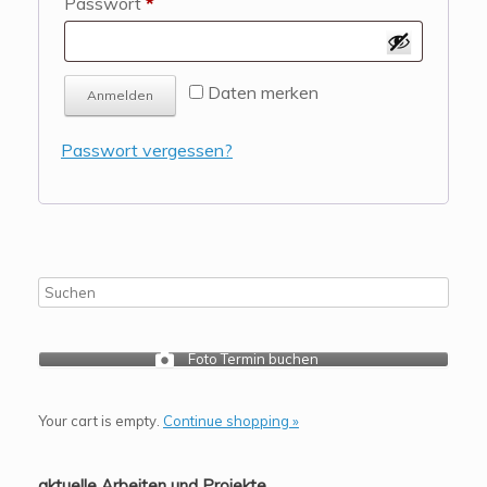
Required
Passwort
*
Daten merken
Anmelden
Passwort vergessen?
Foto Termin buchen
Your cart is empty.
Continue shopping »
aktuelle Arbeiten und Projekte