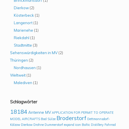
Brinckmansdorf
(1)
Dierkow
(2)
Kösterbeck
(1)
Langenort
(1)
Marienehe
(1)
Riekdahl
(1)
Stadtmitte
(3)
Sehenswürdigkeiten in MV
(2)
Thüringen
(2)
Nordhausen
(1)
Weltweit
(1)
Malediven
(1)
Schlagwörter
18184
Antenne MV
APPLICATION FOR PERMIT TO OPERATE
Broderstorf
MODEL AIRCRAFTS
Bad Sülze
Dettmannsdorf-
Kölzow
Dierkow
Drohne
Dummerstorf
expand icon Baltic Distillery
Fahrrad