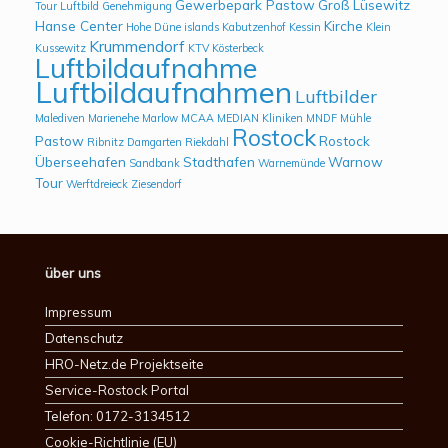
Gewerbepark Pastow
Groß Lüsewitz
Tour Luftbild
Genehmigung
Hanse Center
Kirche
Hohe Düne
islands
Kabutzenhof
Kessin
Klein
Krummendorf
Kussewitz
KTV
Kösterbeck
Luftbildaufnahme
Luftbildaufnahmen
Luftbilder
Malediven
Marienehe
Marlow
MCAA
MEDIAN Kliniken
MNDF
Mühle
Rostock
Pastow
Rostock
Ribnitz Damgarten
Riekdahl
Überseehafen
Stadthafen
Warnow
Sandbank
Warnemünde
Tour
Werftdreieck
Ziesendorf
über uns
Impressum
Datenschutz
HRO-Netz.de Projektseite
Service-Rostock Portal
Telefon: 0172-3134512
Cookie-Richtlinie (EU)