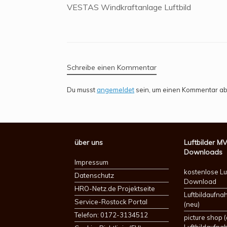
VESTAS Windkraftanlage Luftbild
Schreibe einen Kommentar
Du musst
angemeldet
sein, um einen Kommentar a
über uns
Luftbilder M
Downloads
Impressum
kostenlose Lu
Datenschutz
Download
HRO-Netz.de Projektseite
Luftbildaufn
Service-Rostock Portal
(neu)
Telefon: 0172-3134512
picture shop (
Luftbildaufna