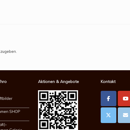
bzugeben.
Vhro
Aktionen & Angebote
Kontakt
ftbilder
ahmen SHOP
alt)-
hmen Galerie