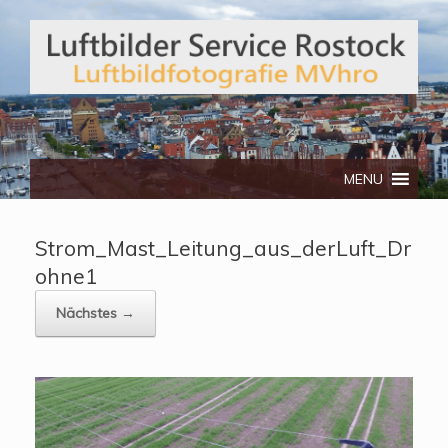
Telefon: 0172/3134512
MENU
Strom_Mast_Leitung_aus_derLuft_Dr
ohne1
Nächstes →