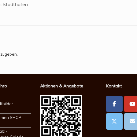
m Stadthafen
bzugeben.
Vhro
Aktionen & Angebote
Kontakt
ftbilder
ahmen SHOP
alt)-
hmen Galerie