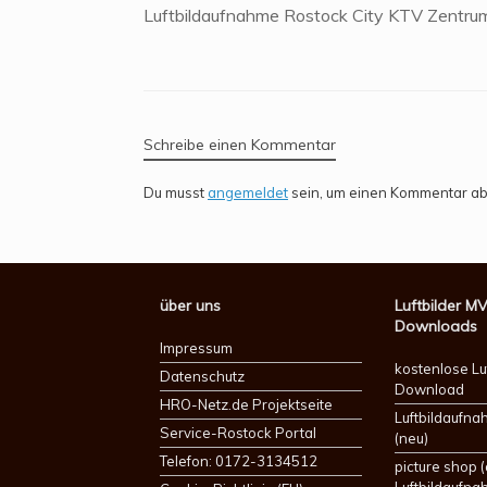
Luftbildaufnahme Rostock City KTV Zentru
Schreibe einen Kommentar
Du musst
angemeldet
sein, um einen Kommentar a
über uns
Luftbilder M
Downloads
Impressum
kostenlose Lu
Datenschutz
Download
HRO-Netz.de Projektseite
Luftbildaufn
Service-Rostock Portal
(neu)
Telefon: 0172-3134512
picture shop (
Luftbildaufna