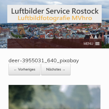
Telefon: 0172/3134512
MENU
deer-3955031_640_pixabay
← Vorheriges
Nächstes →