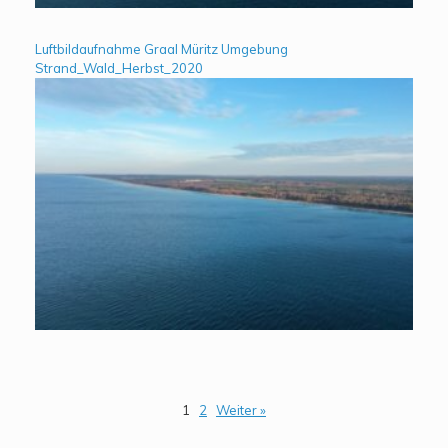
Luftbildaufnahme Graal Müritz Umgebung
Strand_Wald_Herbst_2020
1
2
Weiter »