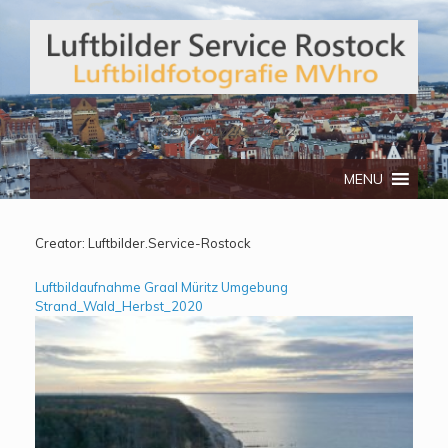
Telefon: 0172/3134512
MENU
Creator:
Luftbilder.Service-Rostock
Luftbildaufnahme Graal Müritz Umgebung
Strand_Wald_Herbst_2020