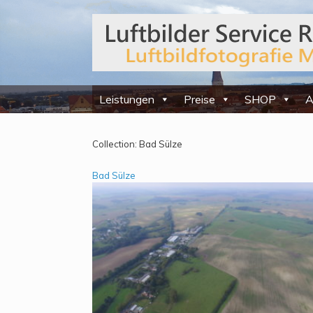
Leistungen
Preise
SHOP
A
Collection:
Bad Sülze
Bad Sülze