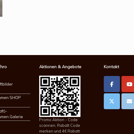
Vhro
Aktionen & Angebote
Kontakt
ftbilder
ahmen SHOP
alt)-
hmen Galerie
Promo Aktion - Code
scannen, Rabatt Code
merken und 4€ Rabatt